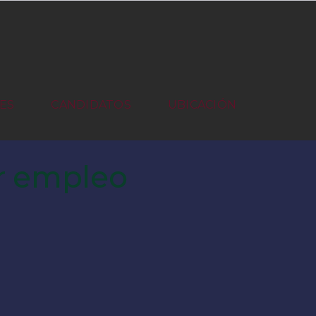
ES
CANDIDATOS
UBICACIÓN
or empleo