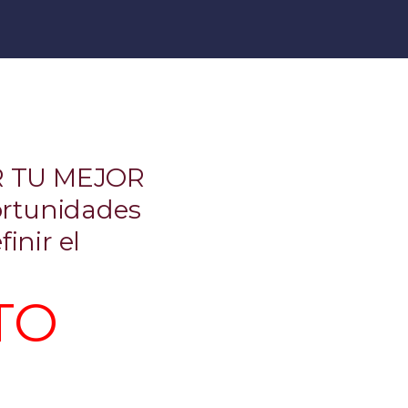
 TU MEJOR
rtunidades
inir el
TO