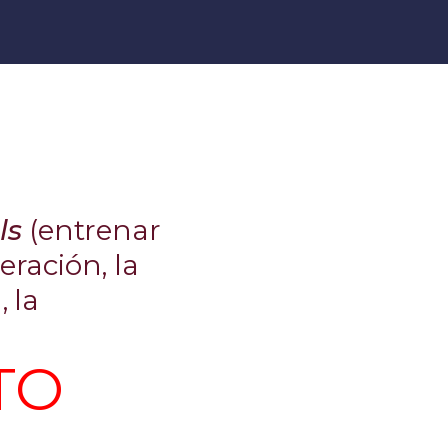
lls
(entrenar
eración, la
 la
TO