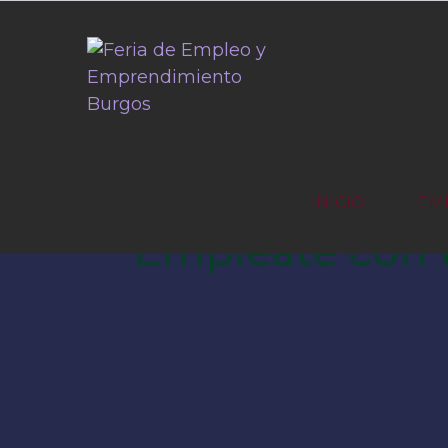
INICIO
EM
Empléate con t