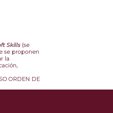
ft Skills
(se
que se proponen
r la
cación,
OSO ORDEN DE