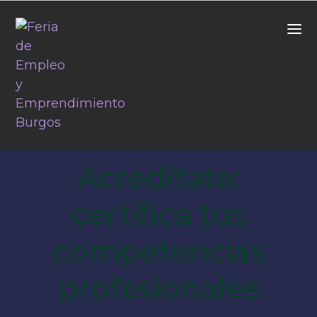
Acredítate:
certifica tus
competencias
profesionales