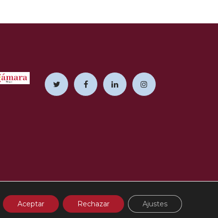
 Burgos
Aceptar
Rechazar
Ajustes
cidad en RRSS