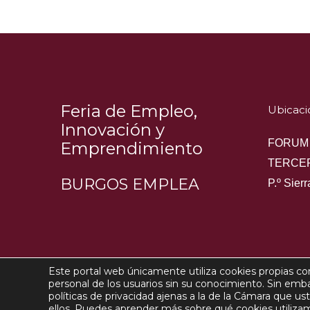
Feria de Empleo,
Ubicaci
Innovación y
FORUM
Emprendimiento
TERCE
BURGOS EMPLEA
P.º Sier
Este portal web únicamente utiliza cookies propias con
Copyri
personal de los usuarios sin su conocimiento. Sin emb
políticas de privacidad ajenas a la de la Cámara que u
Aviso Legal
ellos. Puedes aprender más sobre qué cookies utilizamo