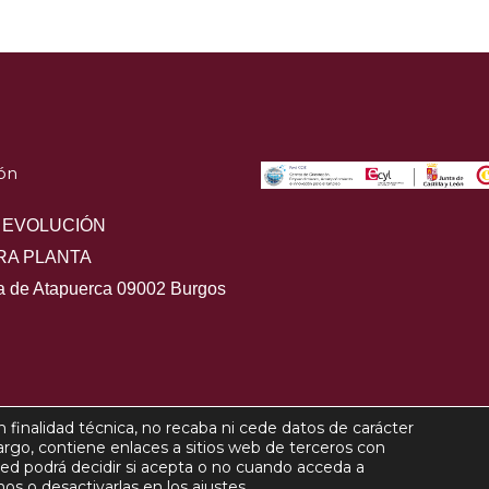
ón
 EVOLUCIÓN
RA PLANTA
ra de Atapuerca 09002 Burgos
 finalidad técnica, no recaba ni cede datos de carácter
ght © 2022 Cámara Oficial de Comercio, Industria y Servicios de
argo, contiene enlaces a sitios web de terceros con
sted podrá decidir si acepta o no cuando acceda a
Política de privacidad
Política de Cookies
Política de priva
s o desactivarlas en los ajustes.