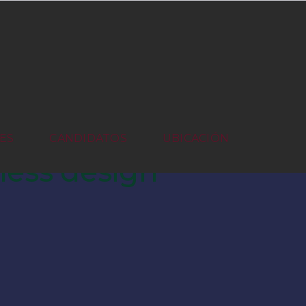
ES
CANDIDATOS
UBICACIÓN
ness design