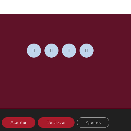
 Burgos
Aceptar
Rechazar
Ajustes
cidad en RRSS