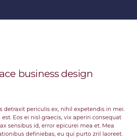
ace business design
etraxit periculis ex, nihil expetendis in mei.
est. Eos ei nisl graecis, vix aperiri consequat
inax sensibus id, error epicurei mea et. Mea
rationibus definiebas, eu qui purto zril laoreet.