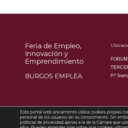
Feria de Empleo,
Ubicaci
Innovación y
FORUM
Emprendimiento
TERCE
BURGOS EMPLEA
P.º Sier
Este portal web únicamente utiliza cookies propias con
Copyri
personal de los usuarios sin su conocimiento. Sin emb
políticas de privacidad ajenas a la de la Cámara que u
Aviso Legal
ellos. Puedes aprender más sobre qué cookies utilizamo