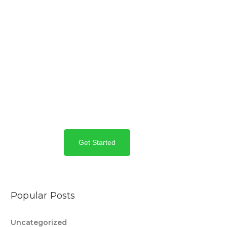
Become a
member
Revolutionize your
workspace
Get Started
Popular Posts
Uncategorized