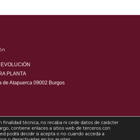
ón
 EVOLUCIÓN
RA PLANTA
ra de Atapuerca 09002 Burgos
 finalidad técnica, no recaba ni cede datos de carácter
ght © 2022 Cámara Oficial de Comercio, Industria y Servicios de
argo, contiene enlaces a sitios web de terceros con
sted podrá decidir si acepta o no cuando acceda a
Política de privacidad
Política de Cookies
Política de priva
s o desactivarlas en los ajustes.